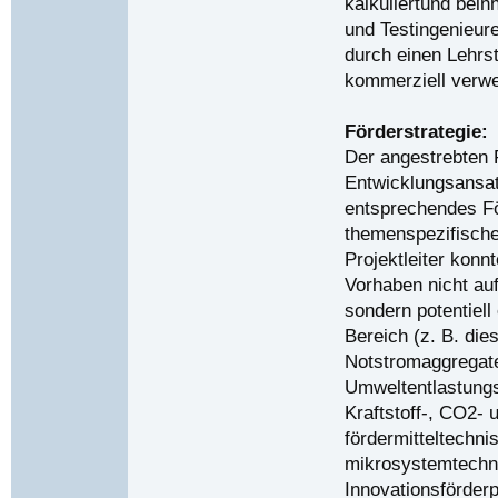
kalkuliertund bein
und Testingenieur
durch einen Lehrst
kommerziell verwe
Förderstrategie:
Der angestrebten 
Entwicklungsansat
entsprechendes F
themenspezifisch
Projektleiter konn
Vorhaben nicht au
sondern potentiell
Bereich (z. B. die
Notstromaggregate
Umweltentlastungs
Kraftstoff-, CO2-
fördermitteltechn
mikrosystemtechni
Innovationsförder