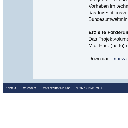
Vorhaben im techn
das Investitionsvo
Bundesumweltminis
Erzielte Förderu
Das Projektvolume
Mio. Euro (netto) 
Download:
Innovat
Navigation
Kontakt
Impressum
Datenschutzerklärung
© 2026 SBM GmbH
überspringen