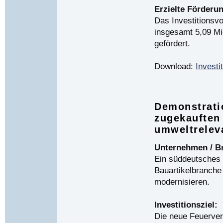
Erzielte Förderu
Das Investitionsv
insgesamt 5,09 Mio
gefördert.
Download:
Investi
Demonstrati
zugekauften
umweltrelev
Unternehmen / B
Ein süddeutsches 
Bauartikelbranche
modernisieren.
Investitionsziel:
Die neue Feuerverz