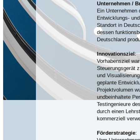
Unternehmen / B
Ein Unternehmen d
Entwicklungs- und
Standort in Deuts
dessen funktionsb
Deutschland produ
Innovationsziel
:
Vorhabensziel war 
Steuerungsgerät z
und Visualisierun
geplante Entwicklu
Projektvolumen wur
undbeinhaltete Per
Testingenieure de
durch einen Lehrst
kommerziell verwe
Förderstrategie
:
Vom Unternehmen 