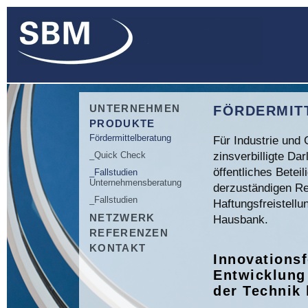
Navigation
UNTERNEHMEN
FÖRDERMIT
überspringen
PRODUKTE
Fördermittelberatung
Für Industrie und
zinsverbilligte Da
_Quick Check
öffentliches Betei
_Fallstudien
Unternehmensberatung
derzuständigen Re
_Fallstudien
Haftungsfreistellu
NETZWERK
Hausbank.
REFERENZEN
KONTAKT
Innovations
Entwicklung
der Technik